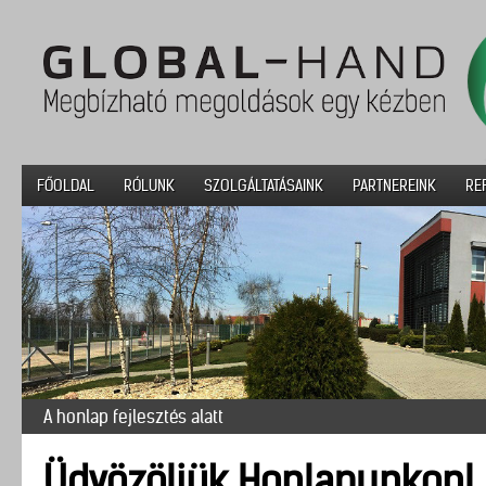
FŐOLDAL
RÓLUNK
SZOLGÁLTATÁSAINK
PARTNEREINK
RE
A honlap fejlesztés alatt
Üdvözöljük Honlapunkon!