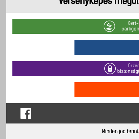
versenyképes megold
Minden jog fennta